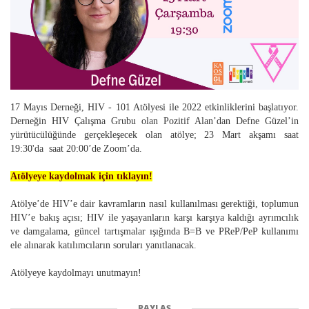
17 Mayıs Derneği, HIV - 101 Atölyesi ile 2022 etkinliklerini başlatıyor.
Derneğin HIV Çalışma Grubu olan Pozitif Alan’dan Defne Güzel’in
yürütücülüğünde gerçekleşecek olan atölye; 23 Mart akşamı saat
19:30'da saat 20:00’de Zoom’da.
Atölyeye kaydolmak için tıklayın!
Atölye’de HIV’e dair kavramların nasıl kullanılması gerektiği, toplumun
HIV’e bakış açısı; HIV ile yaşayanların karşı karşıya kaldığı ayrımcılık
ve damgalama, güncel tartışmalar ışığında B=B ve PReP/PeP kullanımı
ele alınarak katılımcıların soruları yanıtlanacak.
Atölyeye kaydolmayı unutmayın!
PAYLAŞ