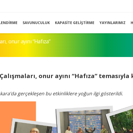
LENDIRME
SAVUNUCULUK
KAPASITE GELIŞTIRME
YAYINLARIMIZ
H
rı, onur ayını “Hafıza”
 Çalışmaları, onur ayını “Hafıza” temasıyla 
ara’da gerçekleşen bu etkinliklere yoğun ilgi gösterildi.