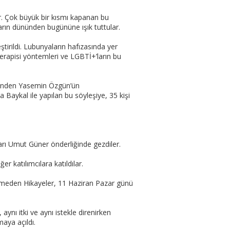
ar. Çok büyük bir kısmı kapanan bu
arın dününden bugününe ışık tuttular.
tirildi. Lubunyaların hafızasında yer
erapisi yöntemleri ve LGBTİ+’ların bu
inden Yasemin Özgün’ün
Baykal ile yapılan bu söyleşiye, 35 kişi
rı Umut Güner önderliğinde gezdiler.
 katılımcılara katıldılar.
tirmeden Hikayeler, 11 Haziran Pazar günü
ynı itki ve aynı istekle direnirken
maya açıldı.