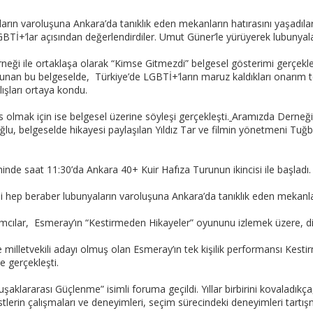
ların varoluşuna Ankara’da tanıklık eden mekanların hatırasını yaşadıl
BTİ+’lar açısından değerlendirdiler. Umut Güner’le yürüyerek lubunyal
eği ile ortaklaşa olarak “Kimse Gitmezdi” belgesel gösterimi gerçekleş
sunan bu belgeselde, Türkiye’de LGBTİ+’ların maruz kaldıkları onarım t
ışları ortaya kondu.
olmak için ise belgesel üzerine söyleşi gerçekleşti.
Aramızda Derneğ
, belgeselde hikayesi paylaşılan Yıldız Tar ve filmin yönetmeni Tuğba 
hinde saat 11:30’da Ankara 40+ Kuir Hafıza Turunun ikincisi ile başladı.
i hep beraber lubunyaların varoluşuna Ankara’da tanıklık eden mekanla
cılar, Esmeray’ın “Kestirmeden Hikayeler” oyununu izlemek üzere, diğer
e milletvekili adayı olmuş olan Esmeray’ın tek kişilik performansı Kes
le gerçekleşti.
ararası Güçlenme” isimli foruma geçildi. Yıllar birbirini kovaladıkça, a
stlerin çalışmaları ve deneyimleri, seçim sürecindeki deneyimleri tartış