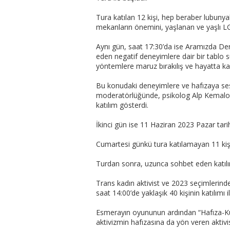
Tura katılan 12 kişi, hep beraber lubunya
mekanların önemini, yaşlanan ve yaşlı LG
Aynı gün, saat 17:30’da ise Aramızda Dern
eden negatif deneyimlere dair bir tablo 
yöntemlere maruz bırakılış ve hayatta kal
Bu konudaki deneyimlere ve hafızaya ses 
moderatörlüğünde, psikolog Alp Kemaloğlu
katılım gösterdi.
İkinci gün ise 11 Haziran 2023 Pazar tari
Cumartesi günkü tura katılamayan 11 kiş
Turdan sonra, uzunca sohbet eden katılım
Trans kadın aktivist ve 2023 seçimlerind
saat 14:00’de yaklaşık 40 kişinin katılımı i
Esmerayın oyununun ardından “Hafıza-Kuşakl
aktivizmin hafızasına da yön veren aktivi