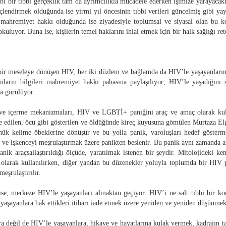
 bir tıbbi gerçeklik tam da ayrımcılıkla mücadele ederken işimize yarayacak
çlendirmek olduğunda ise yirmi yıl öncesinin tıbbi verileri güncelmiş gibi yayg
mahremiyet hakkı olduğunda ise ziyadesiyle toplumsal ve siyasal olan bu ko
uluyor. Buna ise, kişilerin temel haklarını ihlal etmek için bir halk sağlığı reto
r meseleye dönüşen HIV, her iki düzlem ve bağlamda da HIV’le yaşayanların a
nların bilgileri mahremiyet hakkı pahasına paylaşılıyor; HIV’le yaşadığı
va görülüyor.
 ve içerme mekanizmaları, HIV ve LGBTİ+ paniğini araç ve amaç olarak kul
ime edilen, öcü gibi gösterilen ve öldüğünde kireç kuyusuna gömülen Murtaza El
nük kelime öbeklerine dönüşür ve bu yolla panik, varoluşları hedef göster
r ve işkenceyi meşrulaştırmak üzere panikten beslenir. Bu panik aynı zamanda a
nik araçsallaştırıldığı ölçüde, yaratılmak istenen bir şeydir. Mitolojideki ke
olarak kullanılırken, diğer yandan bu düzenekler yoluyla toplumda bir HIV pa
meşrulaştırılır.
se; merkeze HIV’le yaşayanları almaktan geçiyor. HIV’i ne salt tıbbi bir kon
 yaşayanlara hak ettikleri itibarı iade etmek üzere yeniden ve yeniden düşünmek
ara değil de HIV’le yaşayanlara, hikaye ve hayatlarına kulak vermek, kadrajın