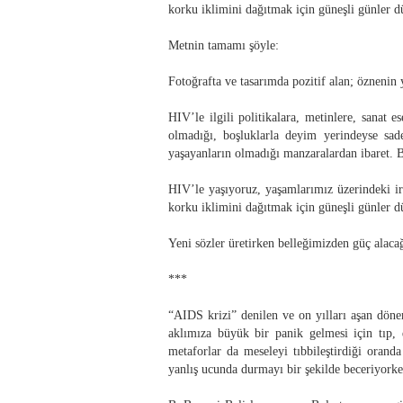
korku iklimini dağıtmak için güneşli günler 
Metnin tamamı şöyle:
Fotoğrafta ve tasarımda pozitif alan; öznenin
HIV’le ilgili politikalara, metinlere, sanat 
olmadığı, boşluklarla deyim yerindeyse sade
yaşayanların olmadığı manzaralardan ibaret. B
HIV’le yaşıyoruz, yaşamlarımız üzerindeki i
korku iklimini dağıtmak için güneşli günler d
Yeni sözler üretirken belleğimizden güç alaca
***
“AIDS krizi” denilen ve on yılları aşan döne
aklımıza büyük bir panik gelmesi için tıp, 
metaforlar da meseleyi tıbbileştirdiği orand
yanlış ucunda durmayı bir şekilde beceriyorke