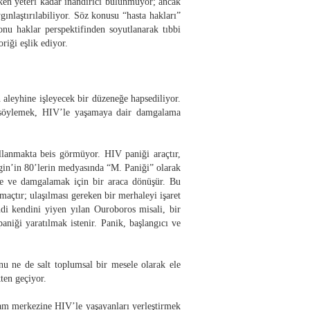
ken yeteri kadar inandırıcı bulunmuyor; ancak
ınlaştırılabiliyor. Söz konusu “hasta hakları”
nu haklar perspektifinden soyutlanarak tıbbi
riği eşlik ediyor.
leyhine işleyecek bir düzeneğe hapsediliyor.
nı söylemek, HIV’le yaşamaya dair damgalama
lanmakta beis görmüyor. HIV paniği araçtır,
gin’in 80’lerin medyasında “M. Paniği” olarak
me ve damgalamak için bir araca dönüşür. Bu
maçtır; ulaşılması gereken bir merhaleyi işaret
ndi kendini yiyen yılan Ouroboros misali, bir
niği yaratılmak istenir. Panik, başlangıcı ve
u ne de salt toplumsal bir mesele olarak ele
ten geçiyor.
 tam merkezine HIV’le yaşayanları yerleştirmek