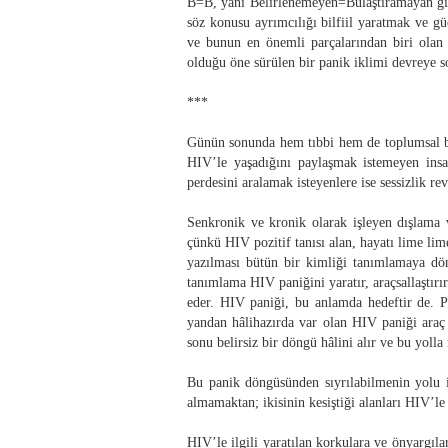
B=B, yani Belirlenemeyen=Bulaştıramayan gibi
söz konusu ayrımcılığı bilfiil yaratmak ve gü
ve bunun en önemli parçalarından biri olan 
olduğu öne sürülen bir panik iklimi devreye sok
***
Günün sonunda hem tıbbi hem de toplumsal bi
HIV’le yaşadığını paylaşmak istemeyen insa
perdesini aralamak isteyenlere ise sessizlik re
Senkronik ve kronik olarak işleyen dışlama
çünkü HIV pozitif tanısı alan, hayatı lime l
yazılması bütün bir kimliği tanımlamaya dö
tanımlama HIV paniğini yaratır, araçsallaştırı
eder. HIV paniği, bu anlamda hedeftir de. Pa
yandan hâlihazırda var olan HIV paniği araç 
sonu belirsiz bir döngü hâlini alır ve bu yolla 
Bu panik döngüsünden sıyrılabilmenin yolu i
almamaktan; ikisinin kesiştiği alanları HIV’le
HIV’le ilgili yaratılan korkulara ve önyargıl