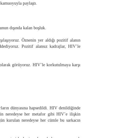
 kamuoyuyla paylaştı.
bunun dışında kalan boşluk.
şılaşıyoruz. Öznenin yer aldığı pozitif alanın
dediyoruz. Pozitif alansız kadrajlar, HIV’le
 olarak görüyoruz. HIV’le korkutulmaya karşı
rların dünyasına hapsedildi. HIV denildiğinde
kin neredeyse her metafor gibi HIV’e ilişkin
bugün kurulan neredeyse her cümle bu sarkacın