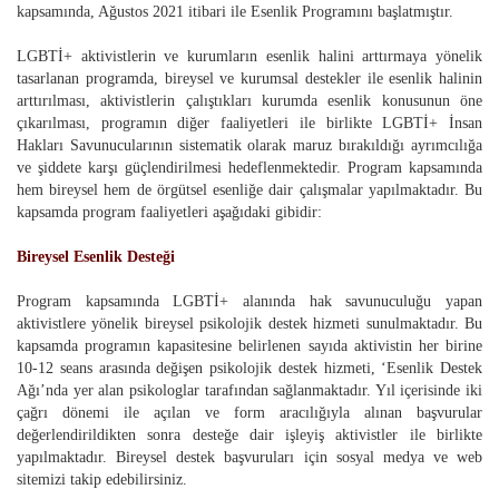
kapsamında, Ağustos 2021 itibari ile Esenlik Programını başlatmıştır.
LGBTİ+ aktivistlerin ve kurumların esenlik halini arttırmaya yönelik
tasarlanan programda, bireysel ve kurumsal destekler ile esenlik halinin
arttırılması, aktivistlerin çalıştıkları kurumda esenlik konusunun öne
çıkarılması, programın diğer faaliyetleri ile birlikte LGBTİ+ İnsan
Hakları Savunucularının sistematik olarak maruz bırakıldığı ayrımcılığa
ve şiddete karşı güçlendirilmesi hedeflenmektedir. Program kapsamında
hem bireysel hem de örgütsel esenliğe dair çalışmalar yapılmaktadır. Bu
kapsamda program faaliyetleri aşağıdaki gibidir:
Bireysel Esenlik Desteği
Program kapsamında LGBTİ+ alanında hak savunuculuğu yapan
aktivistlere yönelik bireysel psikolojik destek hizmeti sunulmaktadır. Bu
kapsamda programın kapasitesine belirlenen sayıda aktivistin her birine
10-12 seans arasında değişen psikolojik destek hizmeti, ‘Esenlik Destek
Ağı’nda yer alan psikologlar tarafından sağlanmaktadır. Yıl içerisinde iki
çağrı dönemi ile açılan ve form aracılığıyla alınan başvurular
değerlendirildikten sonra desteğe dair işleyiş aktivistler ile birlikte
yapılmaktadır. Bireysel destek başvuruları için sosyal medya ve web
sitemizi takip edebilirsiniz.