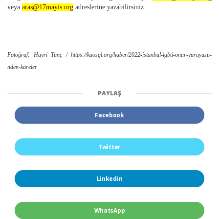
veya
aras@17mayis.org
adreslerine yazabilirsiniz
Fotoğraf: Hayri Tunç /
https://kaosgl.org/haber/2022-istanbul-lgbti-onur-yuruyusu-
nden-kareler
PAYLAŞ
Facebook
Twitter
Linkedin
WhatsApp